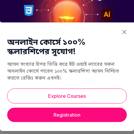
Earn Money
লিংকডইন থেকে আয় করার ১০ টি উপায়
অনলাইন কোর্সে ১০০%
স্কলারশিপের সুযোগ!
আসন সংখ্যার উপর ভিত্তি করে ইউ ওয়াই ল্যাবের সকল
07 December 2024
অনলাইন কোর্সে পাবেন ১০০% স্কলারশিপ! আসন নিশ্চিত
করতে রেজিঃ করুন এখনই।
Explore Courses
Registration
Search Blog