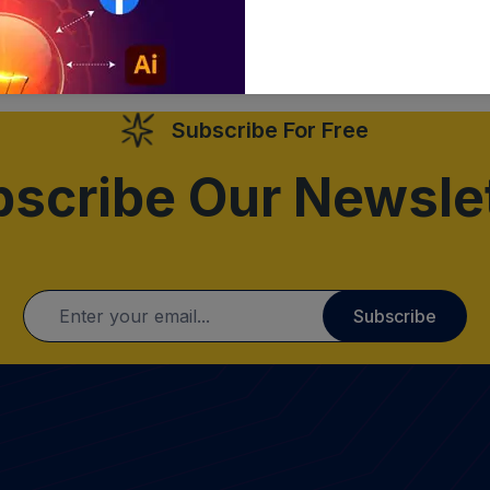
Subscribe For Free
scribe Our Newsle
Subscribe