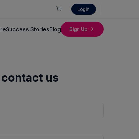
Login
ore
Success Stories
Blog
Sign Up
o contact us