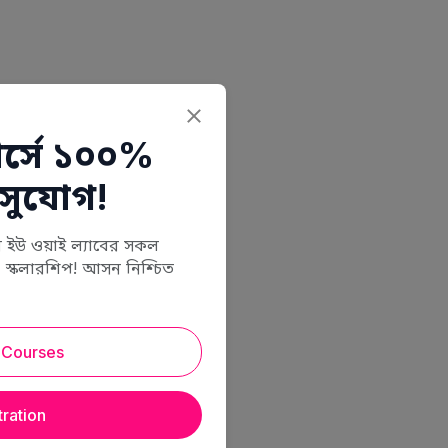
্সে ১০০%
 সুযোগ!
ে ইউ ওয়াই ল্যাবের সকল
স্কলারশিপ! আসন নিশ্চিত
 Courses
tration