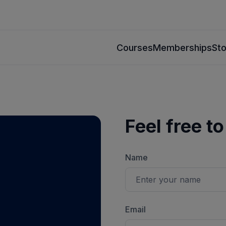
Courses
Memberships
St
Feel free t
Name
Email