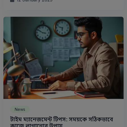
News
টাইম ম্যানেজমেন্ট টিপস: সময়কে সঠিকভাবে
কাজে লাগানোর উপায়