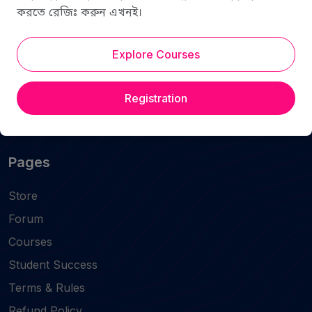
করতে রেজিঃ করুন এখনই।
Contact
Blog
Explore Courses
Instructors
Certificate Validation
Registration
Subscriptions Package
Pages
Store
Forum
Courses
Student Success
Terms & Rules
Refund Policy